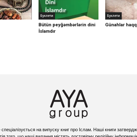
Буклети
Буклети
Bütün peyğəmbərlərin dini
Günahlar haqq
İslamdır
спеціалізується на випуску книг про Іслам. Наші книги затверд
ія того, що наші видання містять достовірну релігійну інформаці