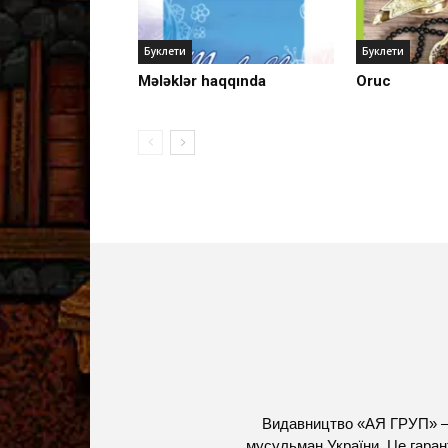
Буклети
Буклети
Mələklər haqqında
Oruc
Видавництво «АЯ ГРУП» – 
мусульман України. Це гарант