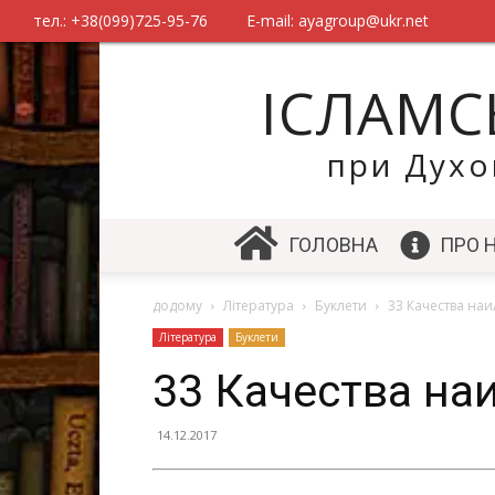
тел.:
+38(099)725-95-76
E-mail:
ayagroup@ukr.net
ІСЛАМС
при Духо
ГОЛОВНА
ПРО 
додому
Література
Буклети
33 Качества на
Література
Буклети
33 Качества на
14.12.2017