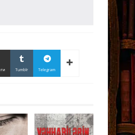
ати
Tumblr
Telegram