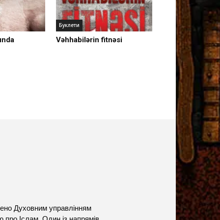
Буклети
ında
Vəhhabilərin fitnəsi
жено Духовним управлінням
ю про Іслам. Один із напрямів