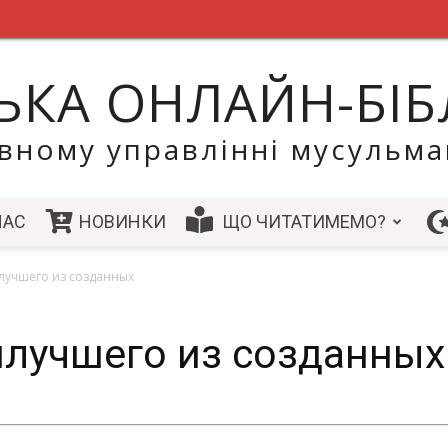
ЬКА ОНЛАЙН-БІБ
вному управлінні мусульма
НАС
НОВИНКИ
ЩО ЧИТАТИМЕМО?
илучшего из созданных
илучшего из созданных