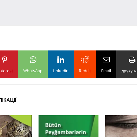
nterest
WhatsApp
Linkedin
ReddIt
Email
друкув
ІКАЦІЇ