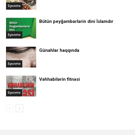
Буклети
Bütün peyğəmbərlərin dini İslamdır
Буклети
Günahlar haqqında
Буклети
Vəhhabilərin fitnəsi
Буклети