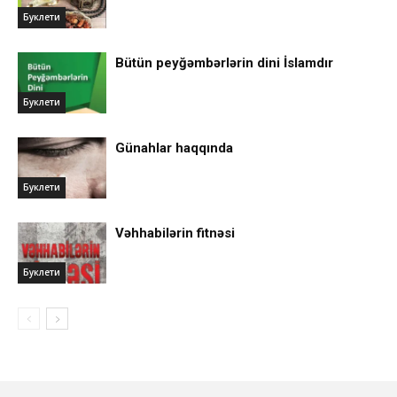
Буклети
Bütün peyğəmbərlərin dini İslamdır
Буклети
Günahlar haqqında
Буклети
Vəhhabilərin fitnəsi
Буклети