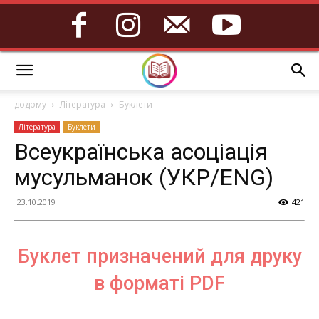
додому
Література
Буклети
Література
Буклети
Всеукраїнська асоціація
мусульманок (УКР/ENG)
23.10.2019
421
Буклет призначений для друку
в форматі PDF