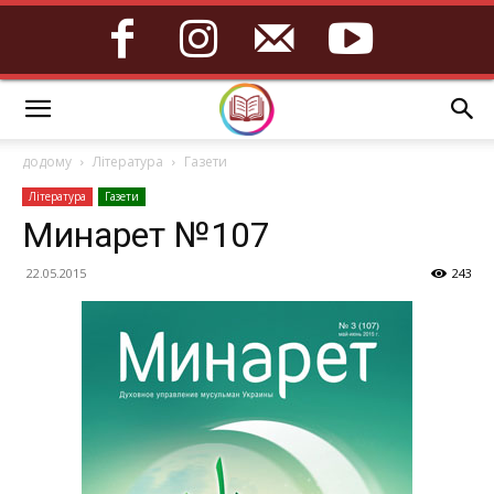
додому
Література
Газети
Література
Газети
Минарет №107
22.05.2015
243