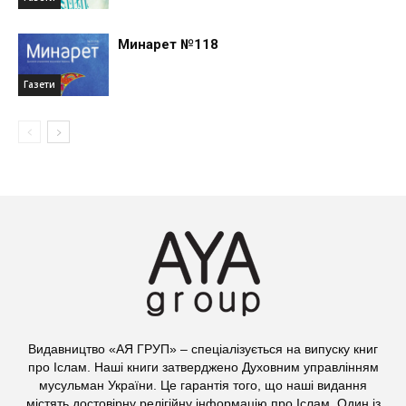
Минарет №118
Газети
Видавництво «АЯ ГРУП» – спеціалізується на випуску книг
про Іслам. Наші книги затверджено Духовним управлінням
мусульман України. Це гарантія того, що наші видання
містять достовірну релігійну інформацію про Іслам. Один із