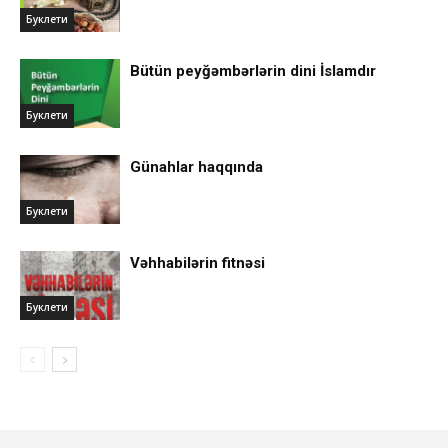
Буклети
Bütün peyğəmbərlərin dini İslamdır
Буклети
Günahlar haqqında
Буклети
Vəhhabilərin fitnəsi
Буклети