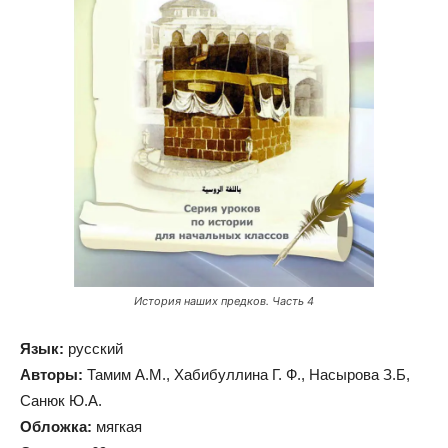
История наших предков. Часть 4
Язык:
русский
Aвторы:
Тамим А.М., Хабибуллина Г. Ф., Насырова З.Б,
Санюк Ю.А.
Обложка:
мягкая